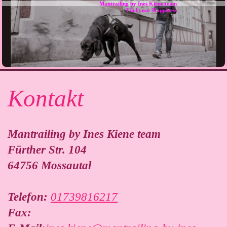
Mantrailing by Ines Kiene team
Find your Happiness
Kontakt
Mantrailing by Ines Kiene team
Fürther Str.
104
64756
Mossautal
Telefon:
01739816217
Fax: