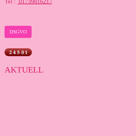
Tel :
01739816217
DSGVO
AKTUELL